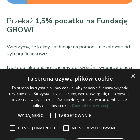
Przekaż
1,5% podatku na Fundację
GROW!
Wierzymy, że każdy zasługuje na pomoc – niezależnie od
sytuacji finansowej.
Dlatego jako gabinet chcemy pozwolić na wsparcie dzieci,
×
młodzieży i osób dorosłych, które nie mogą sobie
Ta strona używa plików cookie
pozwolić na psychoterapię. Z całego serca chcemy nieść
pomoc tam, gdzie jest najbardziej potrzebna. Bo zdrowie
Ta strona korzysta z plików cookie, aby zapewnić lepszą wygodę
użytkowania. Korzystając z tej strony, wyrażasz zgodę na używanie
psychiczne to nie luksus – to prawo każdego człowieka.
przez nas wszystkich plików cookie zgodnie z warunkami naszej
polityki plików cookie.
Dowiedz się więcej
Dlatego jako
Centrum Psychoterapii Wzrastaj
tworzymy program, który umożliwia dzieciom, młodzieży i
WYDAJNOŚĆ
TARGETOWANIE
osobom dorosłym w trudnej sytuacji finansowej na
FUNKCJONALNOŚĆ
NIESKLASYFIKOWANE
skorzystanie z psychoterapii.