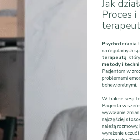
Jak dzia
Proces 
terapeu
Psychoterapia
t
na regularnych s
terapeutą
, któr
metody i techni
Pacjentom w zrozu
problemami emocj
behawioralnymi.
W trakcie sesji 
Pacjenta w szere
wywołanie zmian
najczęściej stos
należą rozmowy, 
wyrażenie uczuć 
środowisku. Tera