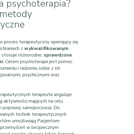
ła psychoterapia?
i metody
tyczne
o proces terapeutyczny opierający się
potkaniach z
wykwalifikowanym
y stosuje różnorodne,
sprawdzone
ki
. Celem psychoterapii jest pomoc
mieniu i radzeniu sobie z ich
onalnymi, psychicznymi oraz
terapeutycznych terapeuta angażuje
g aktywności mających na celu
 i poprawę samopoczucia. Do
owanych technik terapeutycznych
które umożliwiają Pacjentom
i przemyśleń w bezpiecznym
peuci często używają także ćwiczeń,