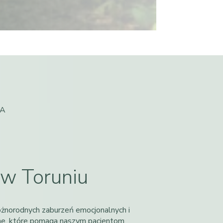
IA
 w Toruniu
różnorodnych zaburzeń emocjonalnych i
zne, które pomaga naszym pacjentom